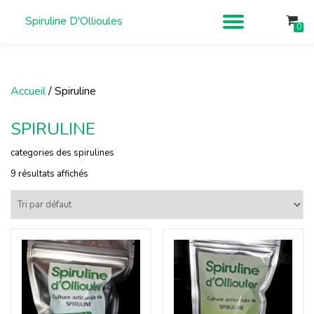
Spiruline D'Ollioules
DÉPLIE
0
Aller
au
LA
contenu
Accueil
/ Spiruline
NAVIG
SPIRULINE
categories des spirulines
9 résultats affichés