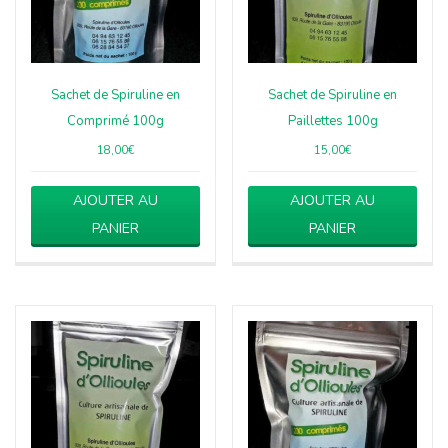
Sachet de Spiruline en
Sachet de Spiruline en
Comprimé 100g
Paillettes 100g
18,00
€
15,00
€
AJOUTER AU
AJOUTER AU
PANIER
PANIER