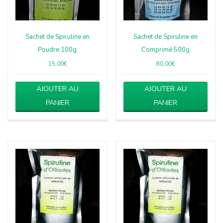
Sachet de Spiruline en
Sachet de Spiruline en
Poudre 100g
Comprimé 500g
15,00
€
80,00
€
AJOUTER AU
AJOUTER AU
PANIER
PANIER