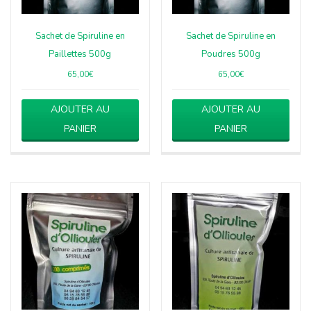
Sachet de Spiruline en
Sachet de Spiruline en
Paillettes 500g
Poudres 500g
65,00
€
65,00
€
AJOUTER AU
AJOUTER AU
PANIER
PANIER